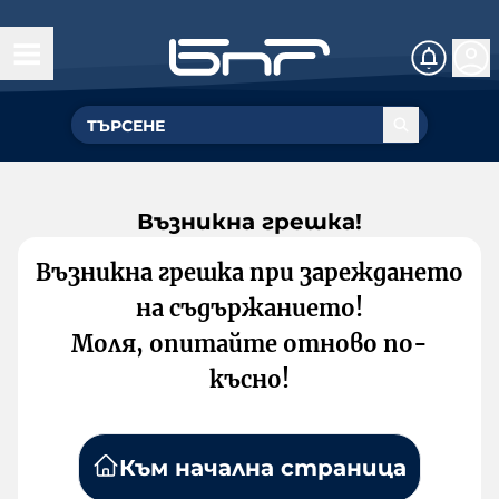
Възникна грешка!
Възникна грешка при зареждането
на съдържанието!
Моля, опитайте отново по-
късно!
Към начална страница