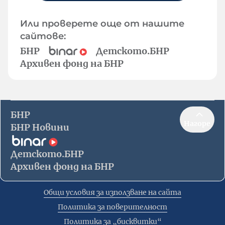
Или проверете още от нашите
сайтове:
БНР
Детското.БНР
Архивен фонд на БНР
БНР
Нагоре
БНР Новини
Детското.БНР
Архивен фонд на БНР
Общи условия за използване на сайта
Политика за поверителност
Политика за „бисквитки“