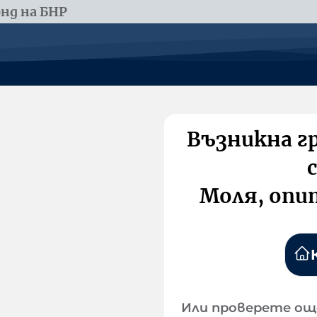
нд на БНР
Възникна г
Моля, опи
Или проверете ощ