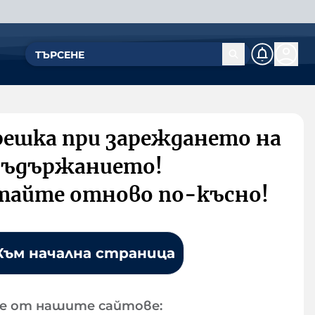
решка при зареждането на
съдържанието!
тайте отново по-късно!
Към начална страница
е от нашите сайтове: