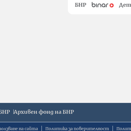
БНР
Дет
БНР
Архивен фонд на БНР
ползване на сайта
Политика за поверителност
Полит