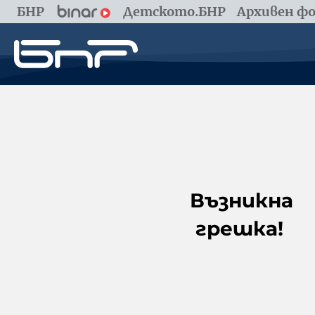
БНР
Детското.БНР
Архивен фо
Възникна
грешка!