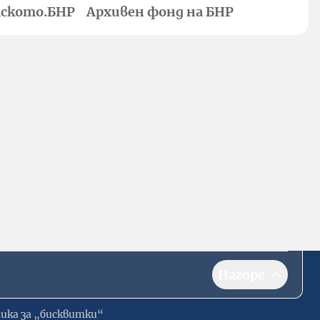
ското.БНР
Архивен фонд на БНР
Нагоре
ика за „бисквитки“