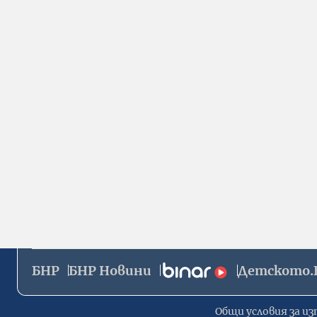
БНР
БНР Новини
Детското.
Общи условия за из