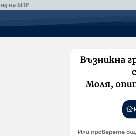
нд на БНР
Възникна г
Моля, опи
Или проверете ощ