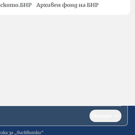
ското.БНР
Архивен фонд на БНР
Нагоре
ика за „бисквитки“