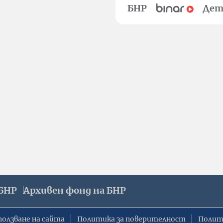
БНР
Дет
БНР
Архивен фонд на БНР
ползване на сайта
Политика за поверителност
Полит