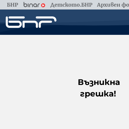
БНР
Детското.БНР
Архивен фо
Възникна
грешка!