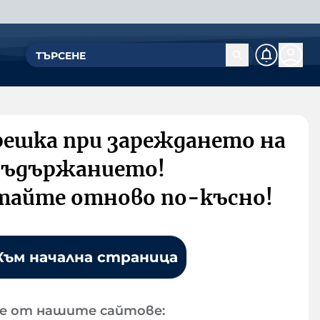
решка при зареждането на
съдържанието!
тайте отново по-късно!
Към начална страница
е от нашите сайтове: