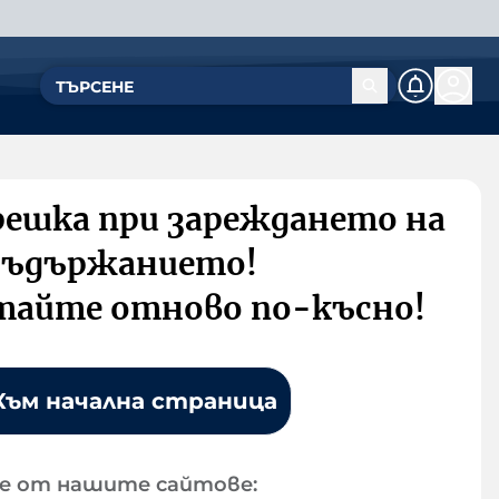
решка при зареждането на
съдържанието!
тайте отново по-късно!
Към начална страница
е от нашите сайтове: