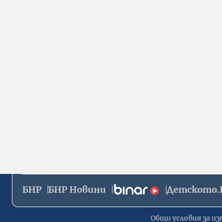
БНР
БНР Новини
Детското.
Общи условия за из