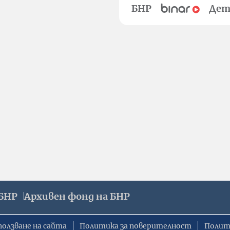
БНР
Дет
БНР
Архивен фонд на БНР
ползване на сайта
Политика за поверителност
Полит