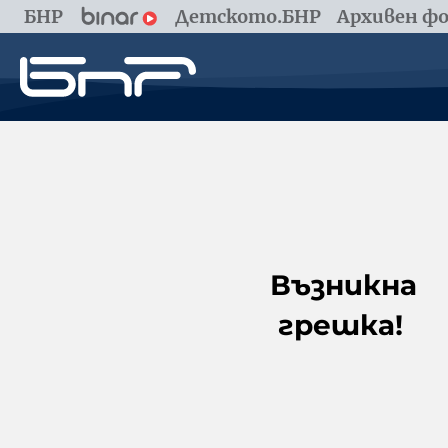
БНР
Детското.БНР
Архивен фо
Възникна
грешка!