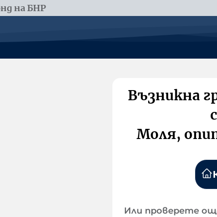
нд на БНР
Възникна г
Моля, опи
Или проверете ощ