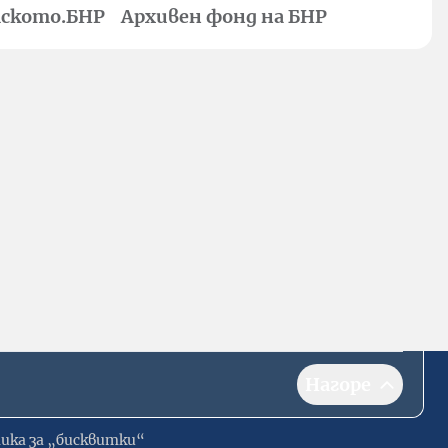
ското.БНР
Архивен фонд на БНР
Нагоре
ика за „бисквитки“