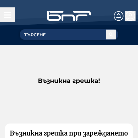
Възникна грешка!
Възникна грешка при зареждането