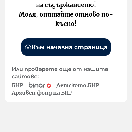
на съдържанието!
Моля, опитайте отново по-
късно!
Към начална страница
Или проверете още от нашите
сайтове:
БНР
Детското.БНР
Архивен фонд на БНР