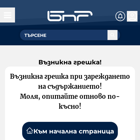
Възникна грешка!
Възникна грешка при зареждането
на съдържанието!
Моля, опитайте отново по-
късно!
Към начална страница