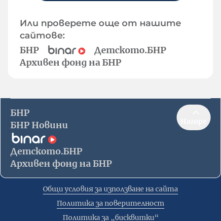
Или проверете още от нашите
сайтове:
БНР
Детското.БНР
Архивен фонд на БНР
БНР
Нагоре
БНР Новини
Детското.БНР
Архивен фонд на БНР
Общи условия за използване на сайта
Политика за поверителност
Политика за „бисквитки“