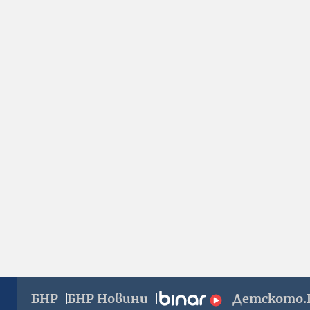
БНР
БНР Новини
Детското.