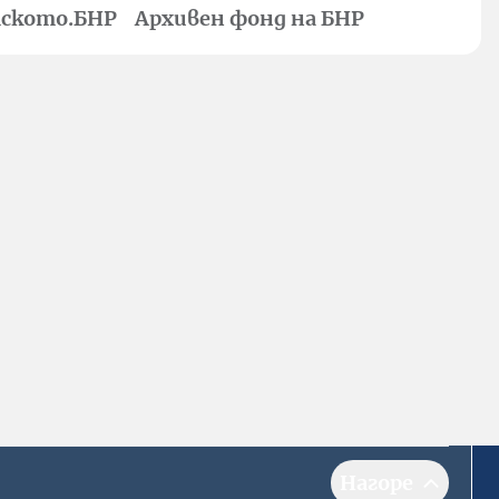
ското.БНР
Архивен фонд на БНР
Нагоре