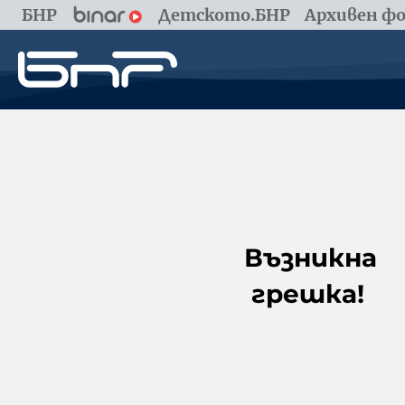
БНР
Детското.БНР
Архивен фо
Възникна
грешка!