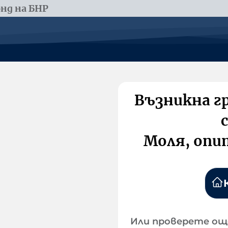
нд на БНР
Възникна г
Моля, опи
Или проверете ощ