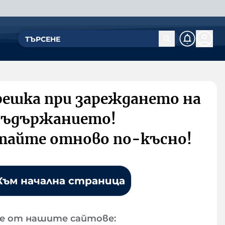
решка при зареждането на
съдържанието!
тайте отново по-късно!
Към начална страница
е от нашите сайтове: