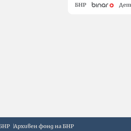
БНР
Дет
БНР
Архивен фонд на БНР