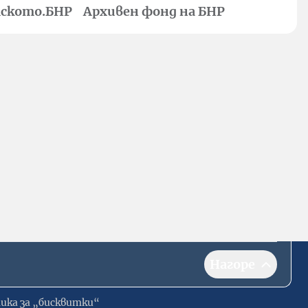
ското.БНР
Архивен фонд на БНР
Нагоре
ика за „бисквитки“