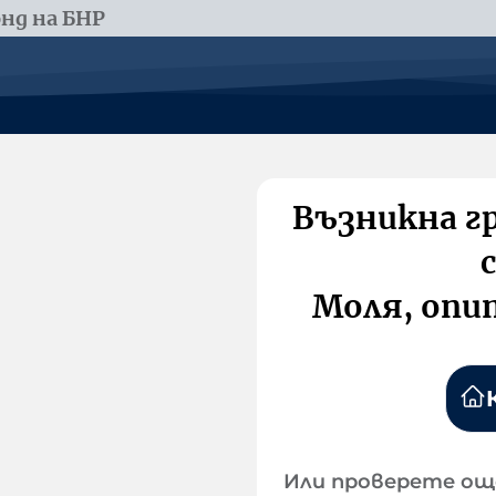
нд на БНР
Възникна г
Моля, опи
Или проверете ощ