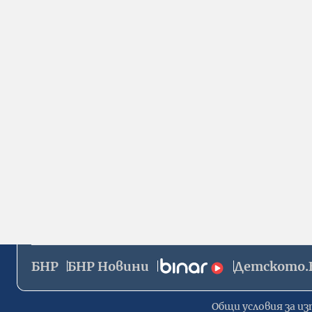
БНР
БНР Новини
Детското.
Общи условия за из