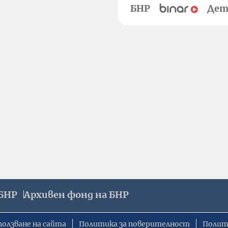
БНР
Дет
БНР
Архивен фонд на БНР
ползване на сайта
Политика за поверителност
Полит