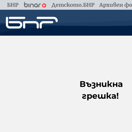
БНР
Детското.БНР
Архивен фо
Възникна
грешка!