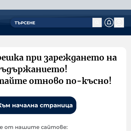
решка при зареждането на
съдържанието!
тайте отново по-късно!
Към начална страница
е от нашите сайтове: