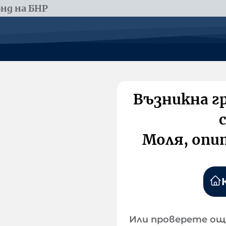
нд на БНР
Възникна г
Моля, опи
Или проверете ощ