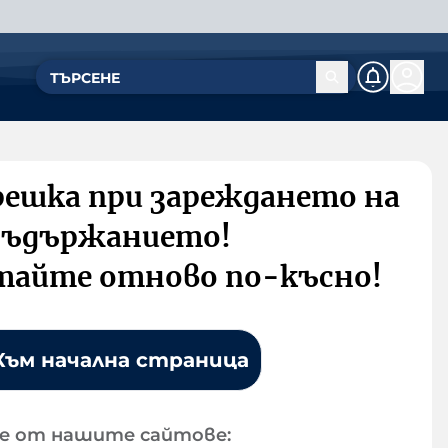
решка при зареждането на
съдържанието!
тайте отново по-късно!
Към начална страница
е от нашите сайтове: