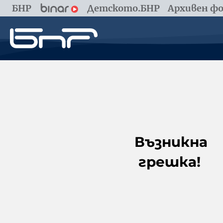
БНР
Детското.БНР
Архивен фо
Възникна
грешка!