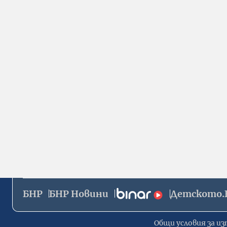
БНР
БНР Новини
Детското.
Общи условия за из