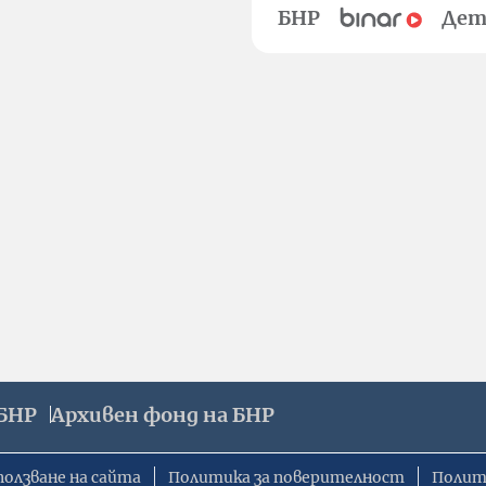
БНР
Дет
БНР
Архивен фонд на БНР
ползване на сайта
Политика за поверителност
Полит