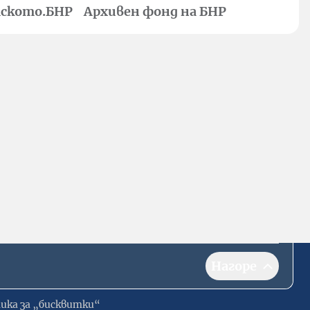
ското.БНР
Архивен фонд на БНР
Нагоре
ика за „бисквитки“