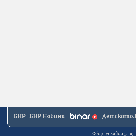
БНР
БНР Новини
Детското.
Общи условия за из