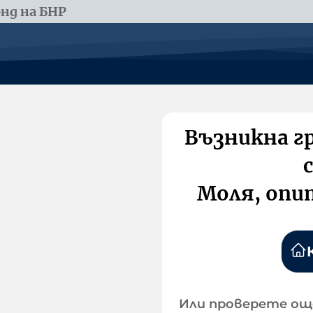
нд на БНР
Възникна г
Моля, опи
Или проверете ощ