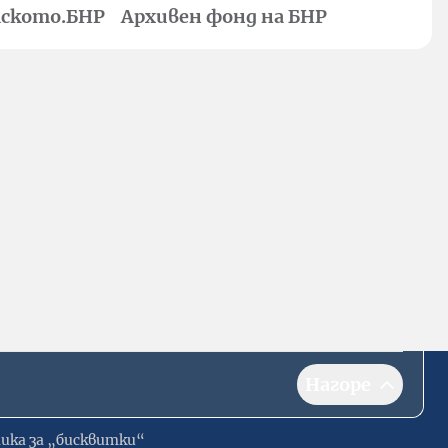
ското.БНР
Архивен фонд на БНР
Нагоре
ика за „бисквитки“