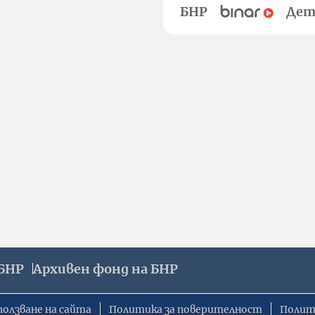
БНР
Дет
БНР
Архивен фонд на БНР
ползване на сайта
Политика за поверителност
Полит