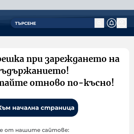
решка при зареждането на
съдържанието!
тайте отново по-късно!
Към начална страница
е от нашите сайтове: