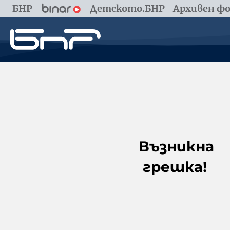
БНР
Детското.БНР
Архивен фо
Възникна
грешка!