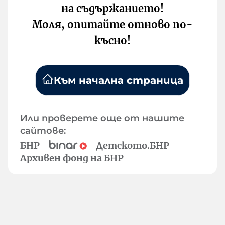
на съдържанието!
Моля, опитайте отново по-
късно!
Към начална страница
Или проверете още от нашите
сайтове:
БНР
Детското.БНР
Архивен фонд на БНР