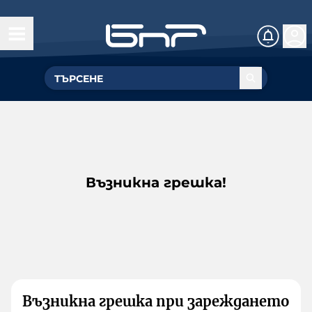
Възникна грешка!
Възникна грешка при зареждането