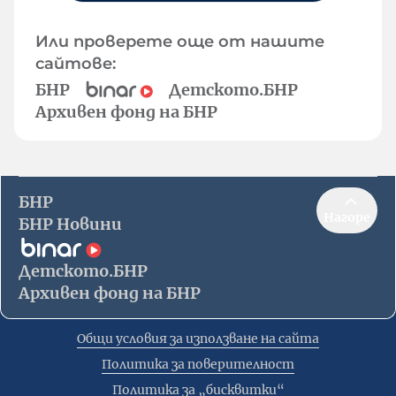
Или проверете още от нашите
сайтове:
БНР
Детското.БНР
Архивен фонд на БНР
БНР
Нагоре
БНР Новини
Детското.БНР
Архивен фонд на БНР
Общи условия за използване на сайта
Политика за поверителност
Политика за „бисквитки“