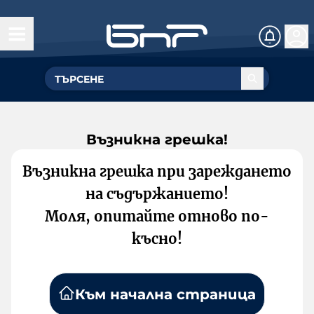
Възникна грешка!
Възникна грешка при зареждането
на съдържанието!
Моля, опитайте отново по-
късно!
Към начална страница