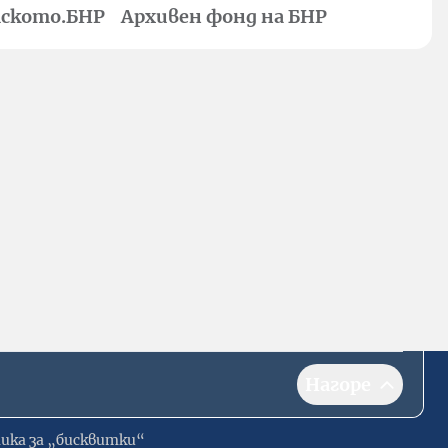
ското.БНР
Архивен фонд на БНР
Нагоре
ика за „бисквитки“