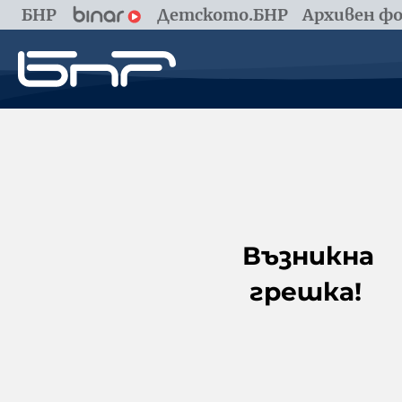
БНР
Детското.БНР
Архивен фо
Възникна
грешка!