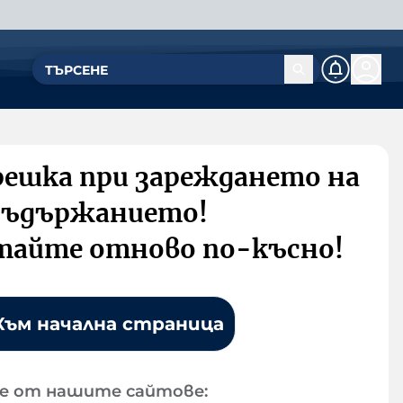
решка при зареждането на
съдържанието!
тайте отново по-късно!
Към начална страница
е от нашите сайтове: