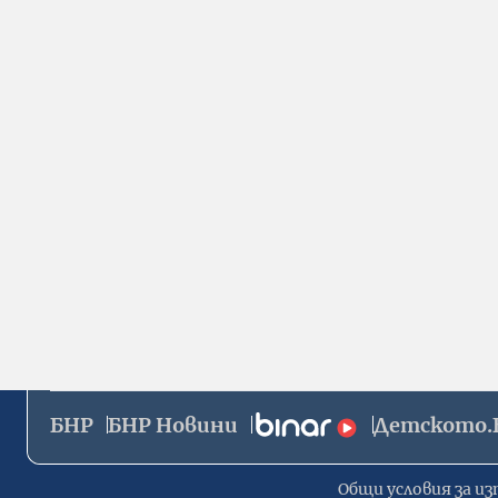
БНР
БНР Новини
Детското.
Общи условия за из