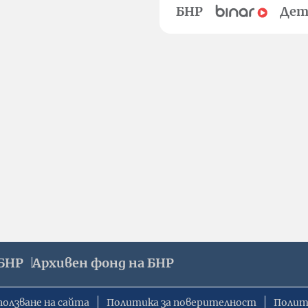
БНР
Дет
БНР
Архивен фонд на БНР
ползване на сайта
Политика за поверителност
Полит