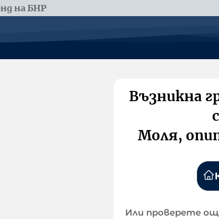
нд на БНР
Възникна г
Моля, опи
Или проверете ощ