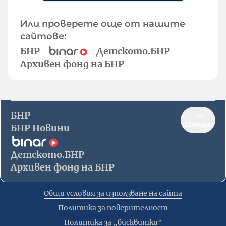
Или проверете още от нашите
сайтове:
БНР
Детското.БНР
Архивен фонд на БНР
БНР
Нагоре
БНР Новини
Детското.БНР
Архивен фонд на БНР
Общи условия за използване на сайта
Политика за поверителност
Политика за „бисквитки“