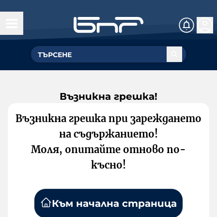
Възникна грешка!
Възникна грешка при зареждането
на съдържанието!
Моля, опитайте отново по-
късно!
Към начална страница