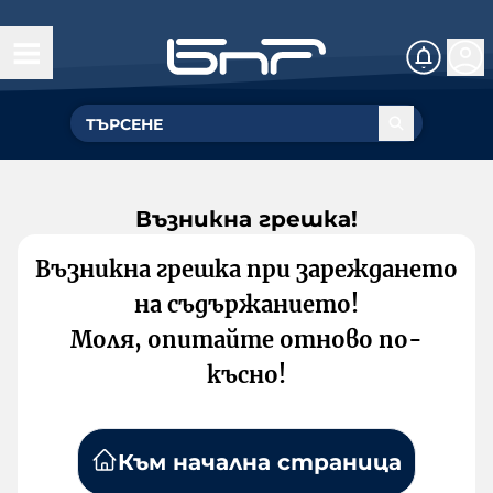
Възникна грешка!
Възникна грешка при зареждането
на съдържанието!
Моля, опитайте отново по-
късно!
Към начална страница