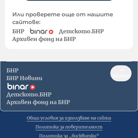
Или проверете още от нашите
сайтове:
БНР
Детското.БНР
Архивен фонд на БНР
БНР
Нагоре
БНР Новини
Детското.БНР
Архивен фонд на БНР
Общи условия за използване на сайта
Политика за поверителност
Политика за „бисквитки“