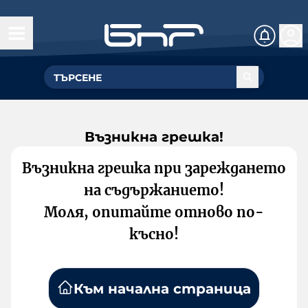
Възникна грешка!
Възникна грешка при зареждането
на съдържанието!
Моля, опитайте отново по-
късно!
Към начална страница