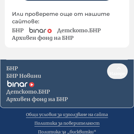
Или проверете още от нашите
сайтове:
БНР
Детското.БНР
Архивен фонд на БНР
БНР
Нагоре
БНР Новини
Детското.БНР
Архивен фонд на БНР
Общи условия за използване на сайта
Политика за поверителност
Политика за „бисквитки“