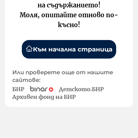
на съдържанието!
Моля, опитайте отново по-
късно!
Към начална страница
Или проверете още от нашите
сайтове:
БНР
Детското.БНР
Архивен фонд на БНР