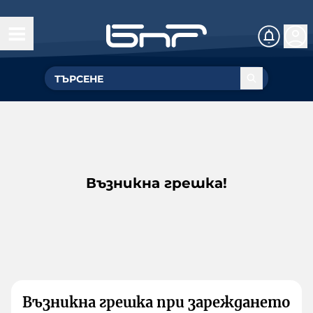
Възникна грешка!
Възникна грешка при зареждането