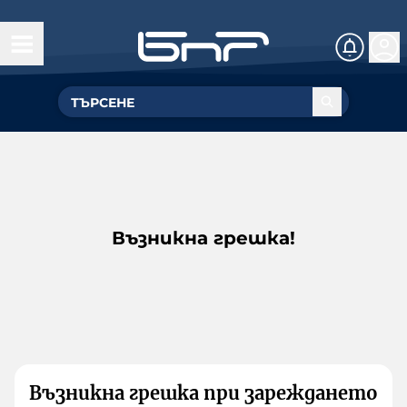
Възникна грешка!
Възникна грешка при зареждането