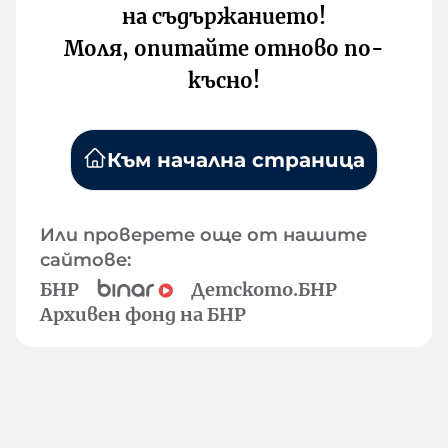
на съдържанието!
Моля, опитайте отново по-
късно!
Към начална страница
Или проверете още от нашите
сайтове:
БНР
Детското.БНР
Архивен фонд на БНР