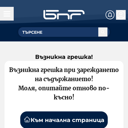
Възникна грешка!
Възникна грешка при зареждането
на съдържанието!
Моля, опитайте отново по-
късно!
Към начална страница