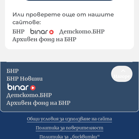
Или проверете още от нашите
сайтове:
БНР
Детското.БНР
Архивен фонд на БНР
БНР
Нагоре
БНР Новини
Детското.БНР
Архивен фонд на БНР
Общи условия за използване на сайта
Политика за поверителност
Политика за „бисквитки“