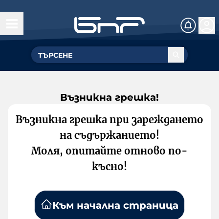
Възникна грешка!
Възникна грешка при зареждането
на съдържанието!
Моля, опитайте отново по-
късно!
Към начална страница