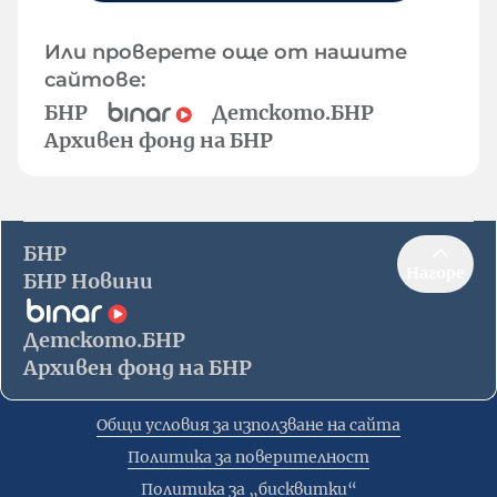
Или проверете още от нашите
сайтове:
БНР
Детското.БНР
Архивен фонд на БНР
БНР
Нагоре
БНР Новини
Детското.БНР
Архивен фонд на БНР
Общи условия за използване на сайта
Политика за поверителност
Политика за „бисквитки“