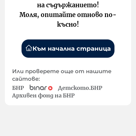
на съдържанието!
Моля, опитайте отново по-
късно!
Към начална страница
Или проверете още от нашите
сайтове:
БНР
Детското.БНР
Архивен фонд на БНР