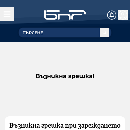
Възникна грешка!
Възникна грешка при зареждането