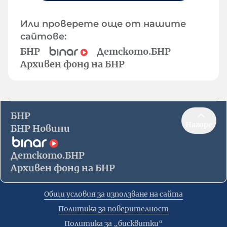
Или проверете още от нашите
сайтове:
БНР
Детското.БНР
Архивен фонд на БНР
БНР
Нагоре
БНР Новини
Детското.БНР
Архивен фонд на БНР
Общи условия за използване на сайта
Политика за поверителност
Политика за „бисквитки“