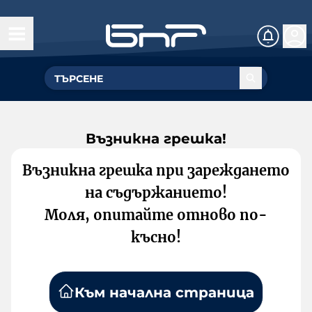
Възникна грешка!
Възникна грешка при зареждането
на съдържанието!
Моля, опитайте отново по-
късно!
Към начална страница