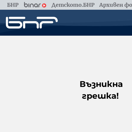
БНР
Детското.БНР
Архивен фо
Възникна
грешка!