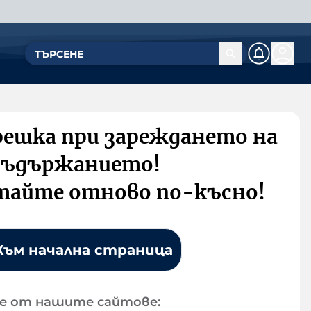
решка при зареждането на
съдържанието!
тайте отново по-късно!
Към начална страница
е от нашите сайтове: