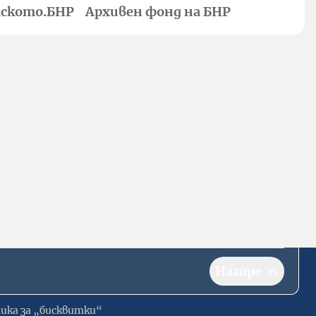
ското.БНР
Архивен фонд на БНР
Нагоре
ика за „бисквитки“