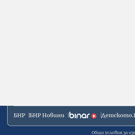
БНР
БНР Новини
Детското.
Общи условия за из