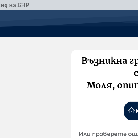
нд на БНР
Възникна г
Моля, опи
Или проверете ощ