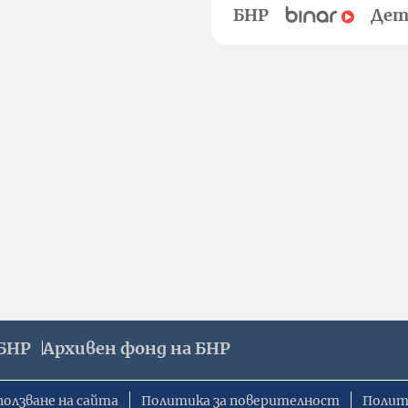
БНР
Дет
БНР
Архивен фонд на БНР
ползване на сайта
Политика за поверителност
Полит