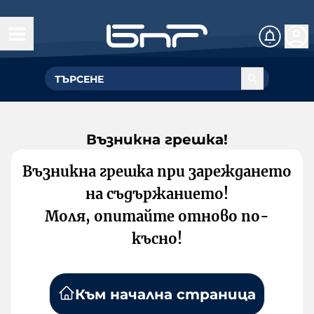
Възникна грешка!
Възникна грешка при зареждането
на съдържанието!
Моля, опитайте отново по-
късно!
Към начална страница