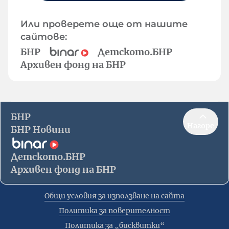
Или проверете още от нашите
сайтове:
БНР
Детското.БНР
Архивен фонд на БНР
БНР
Нагоре
БНР Новини
Детското.БНР
Архивен фонд на БНР
Общи условия за използване на сайта
Политика за поверителност
Политика за „бисквитки“