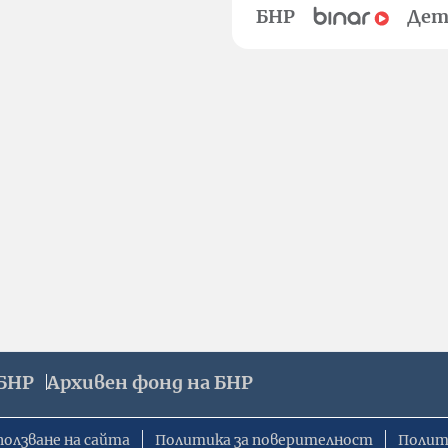
БНР
Дет
БНР
Архивен фонд на БНР
ползване на сайта
Политика за поверителност
Полит