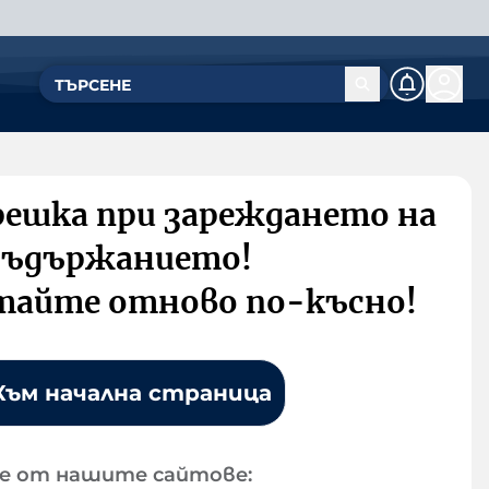
решка при зареждането на
съдържанието!
тайте отново по-късно!
Към начална страница
е от нашите сайтове: