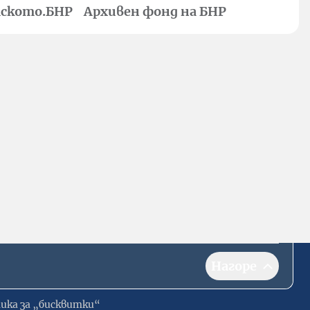
ското.БНР
Архивен фонд на БНР
Нагоре
ика за „бисквитки“