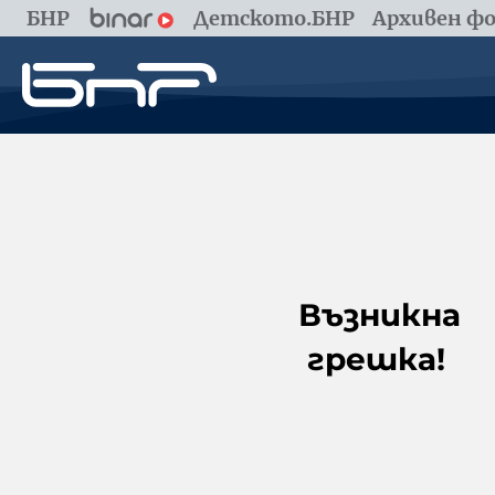
БНР
Детското.БНР
Архивен фо
Възникна
грешка!