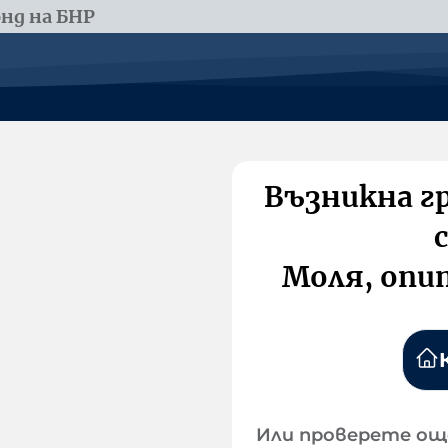
нд на БНР
Възникна г
Моля, опи
Или проверете ощ