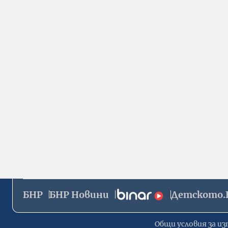
БНР
БНР Новини
Детското.
Общи условия за из