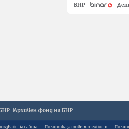
БНР
Дет
БНР
Архивен фонд на БНР
ползване на сайта
Политика за поверителност
Полит