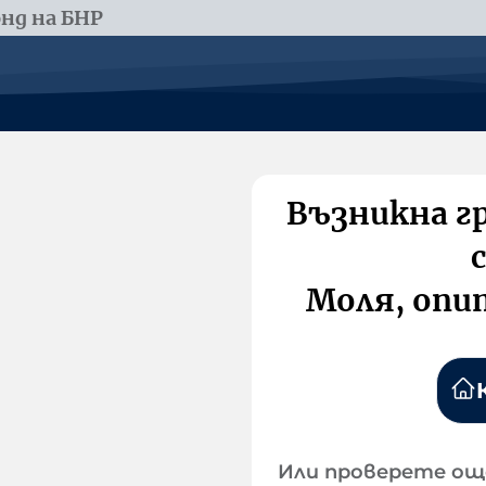
нд на БНР
Възникна г
Моля, опи
Или проверете ощ