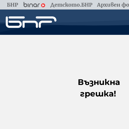
БНР
Детското.БНР
Архивен фо
Възникна
грешка!