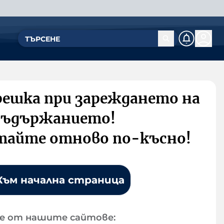
решка при зареждането на
съдържанието!
тайте отново по-късно!
Към начална страница
е от нашите сайтове: