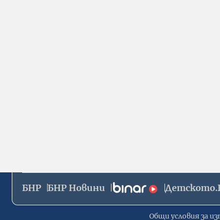
БНР
БНР Новини
Детското.
Общи условия за из