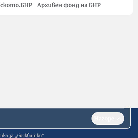
ското.БНР
Архивен фонд на БНР
Нагоре
ика за „бисквитки“