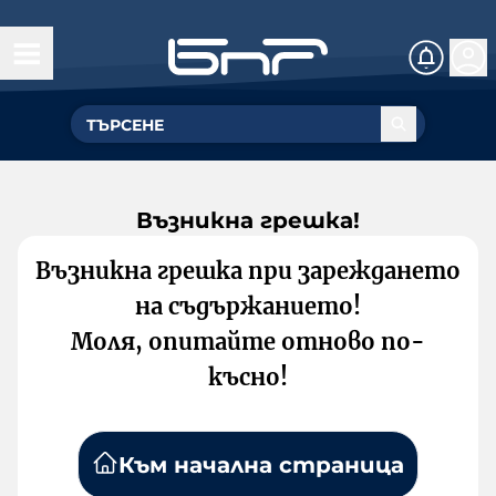
Възникна грешка!
Възникна грешка при зареждането
на съдържанието!
Моля, опитайте отново по-
късно!
Към начална страница