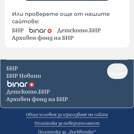
Или проверете още от нашите
сайтове:
БНР
Детското.БНР
Архивен фонд на БНР
БНР
Нагоре
БНР Новини
Детското.БНР
Архивен фонд на БНР
Общи условия за използване на сайта
Политика за поверителност
Политика за „бисквитки“