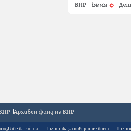
БНР
Дет
БНР
Архивен фонд на БНР
ползване на сайта
Политика за поверителност
Полит