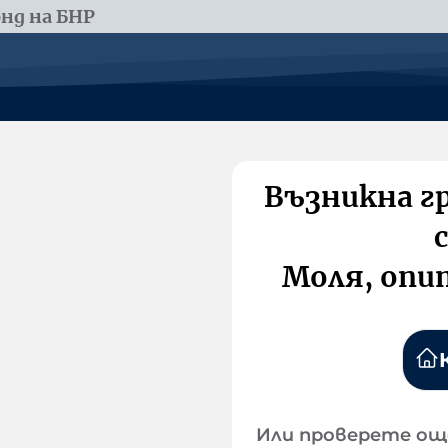
нд на БНР
Възникна г
Моля, опи
Или проверете ощ