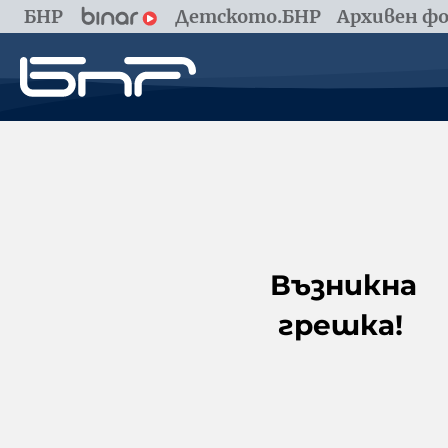
БНР
Детското.БНР
Архивен фо
Възникна
грешка!