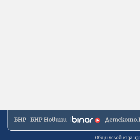
БНР
БНР Новини
Детското.
Общи условия за из