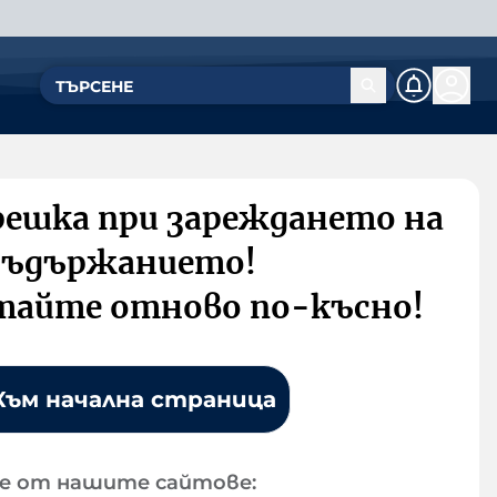
решка при зареждането на
съдържанието!
тайте отново по-късно!
Към начална страница
е от нашите сайтове: