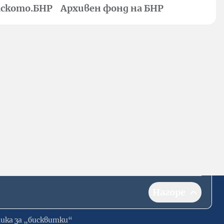
ското.БНР
Архивен фонд на БНР
Нагоре
ика за „бисквитки“