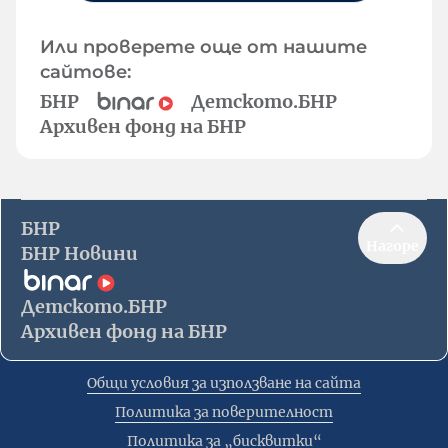
Или проверете още от нашите
сайтове:
БНР
Детското.БНР
Архивен фонд на БНР
БНР
Нагоре
БНР Новини
Детското.БНР
Архивен фонд на БНР
Общи условия за използване на сайта
Политика за поверителност
Политика за „бисквитки“