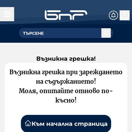
Възникна грешка!
Възникна грешка при зареждането
на съдържанието!
Моля, опитайте отново по-
късно!
Към начална страница