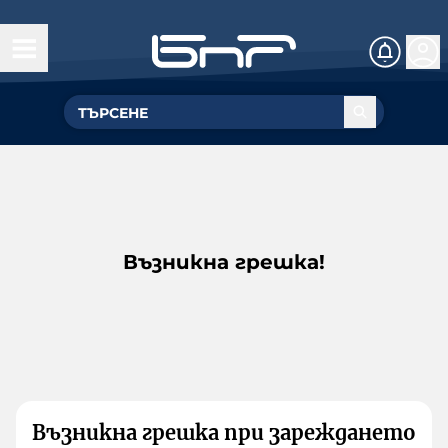
Възникна грешка!
Възникна грешка при зареждането