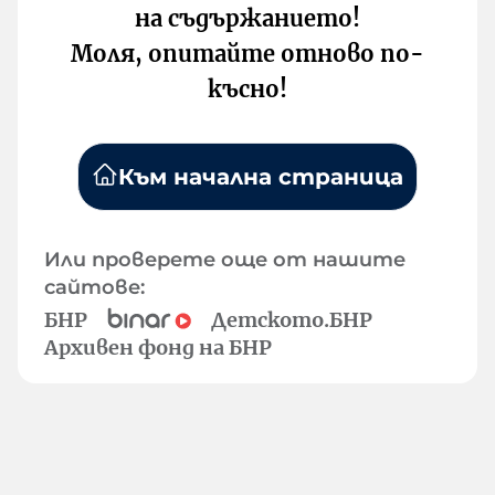
на съдържанието!
Моля, опитайте отново по-
късно!
Към начална страница
Или проверете още от нашите
сайтове:
БНР
Детското.БНР
Архивен фонд на БНР