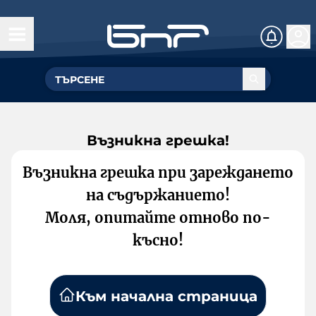
Възникна грешка!
Възникна грешка при зареждането
на съдържанието!
Моля, опитайте отново по-
късно!
Към начална страница