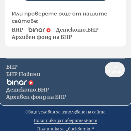
Или проверете още от нашите
сайтове:
БНР
Детското.БНР
Архивен фонд на БНР
БНР
Нагоре
БНР Новини
Детското.БНР
Архивен фонд на БНР
Общи условия за използване на сайта
Политика за поверителност
Политика за „бисквитки“