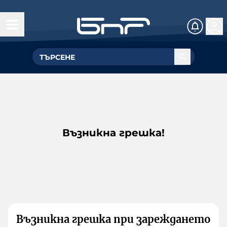
Възникна грешка!
Възникна грешка при зареждането