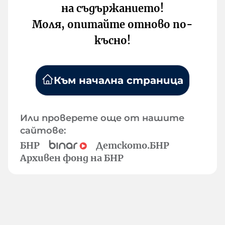
на съдържанието!
Моля, опитайте отново по-
късно!
Към начална страница
Или проверете още от нашите
сайтове:
БНР
Детското.БНР
Архивен фонд на БНР