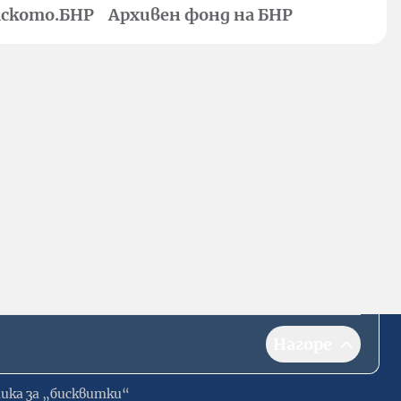
ското.БНР
Архивен фонд на БНР
Нагоре
ика за „бисквитки“