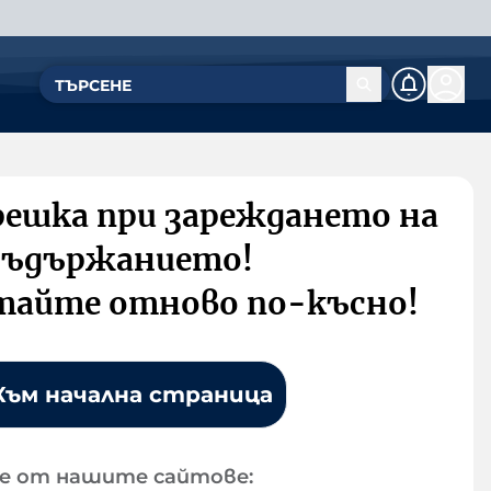
решка при зареждането на
съдържанието!
тайте отново по-късно!
Към начална страница
е от нашите сайтове: