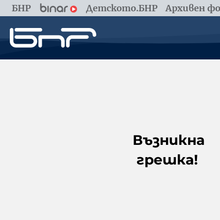
БНР
Детското.БНР
Архивен фо
Възникна
грешка!