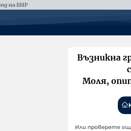
нд на БНР
Възникна г
Моля, опи
Или проверете ощ