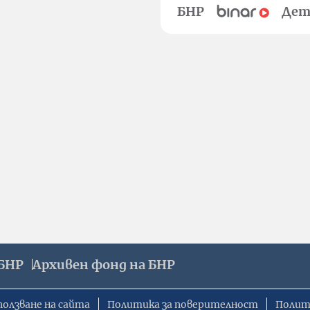
БНР
Дет
БНР
Архивен фонд на БНР
ползване на сайта
Политика за поверителност
Полит