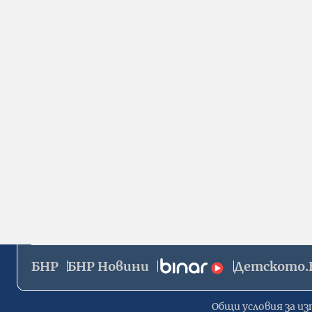
БНР
БНР Новини
Детското.
Общи условия за из