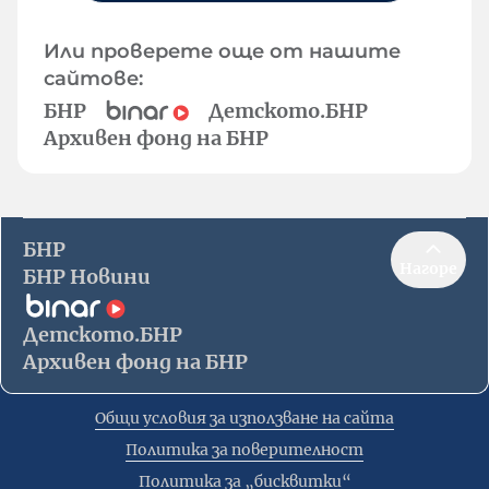
Или проверете още от нашите
сайтове:
БНР
Детското.БНР
Архивен фонд на БНР
БНР
Нагоре
БНР Новини
Детското.БНР
Архивен фонд на БНР
Общи условия за използване на сайта
Политика за поверителност
Политика за „бисквитки“