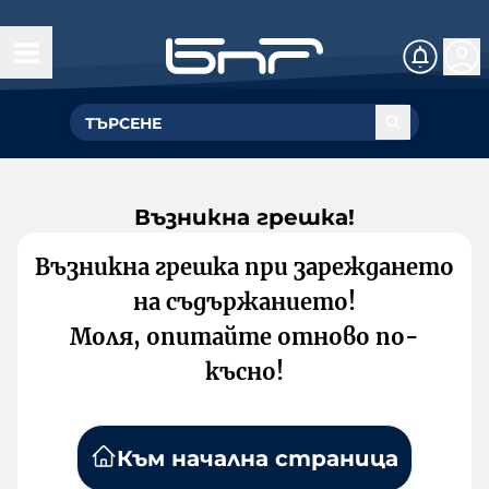
Възникна грешка!
Възникна грешка при зареждането
на съдържанието!
Моля, опитайте отново по-
късно!
Към начална страница