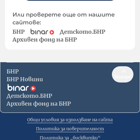
Или проверете още от нашите
сайтове:
БНР
Детското.БНР
Архивен фонд на БНР
БНР
Нагоре
БНР Новини
Детското.БНР
Архивен фонд на БНР
Общи условия за използване на сайта
Политика за поверителност
Политика за „бисквитки“