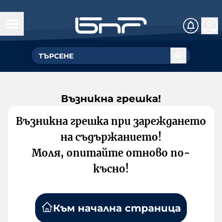
Възникна грешка!
Възникна грешка при зареждането
на съдържанието!
Моля, опитайте отново по-
късно!
Към начална страница