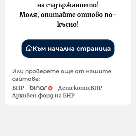
на съдържанието!
Моля, опитайте отново по-
късно!
Към начална страница
Или проверете още от нашите
сайтове:
БНР
Детското.БНР
Архивен фонд на БНР