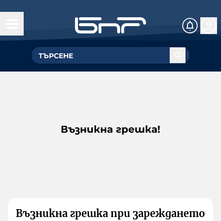
Възникна грешка!
Възникна грешка при зареждането