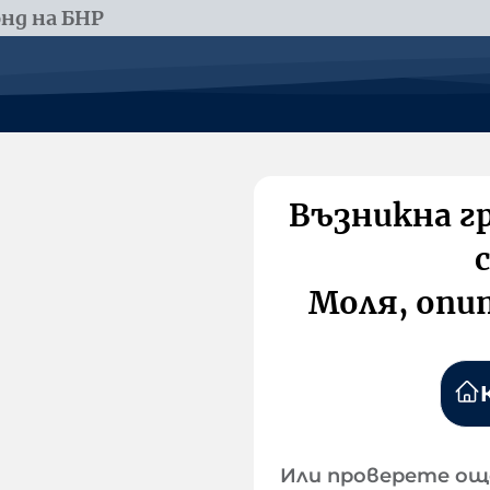
нд на БНР
Възникна г
Моля, опи
Или проверете ощ