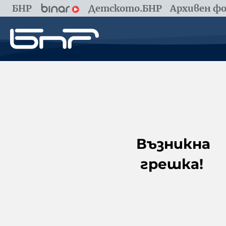
БНР
Детското.БНР
Архивен фо
Възникна
грешка!