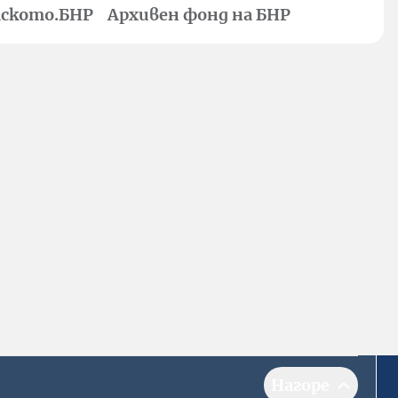
ското.БНР
Архивен фонд на БНР
Нагоре