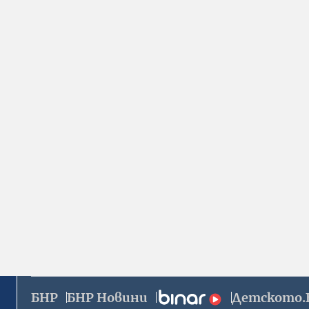
БНР
БНР Новини
Детското.