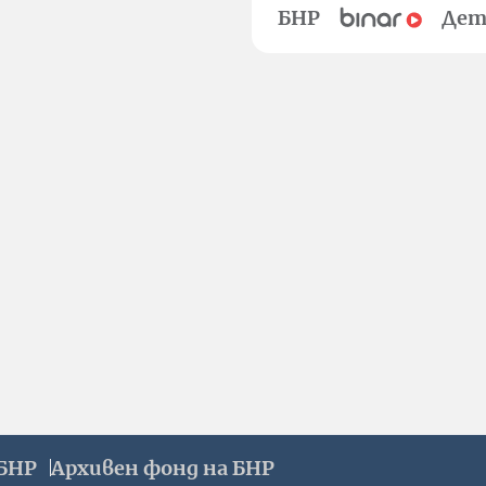
БНР
Дет
БНР
Архивен фонд на БНР