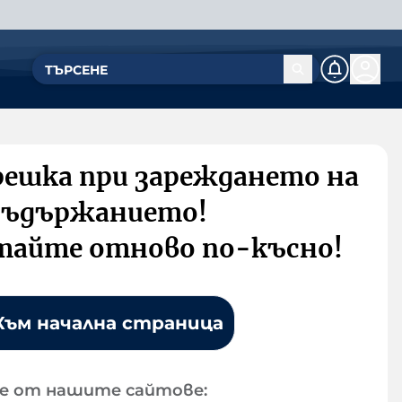
решка при зареждането на
съдържанието!
тайте отново по-късно!
Към начална страница
е от нашите сайтове: