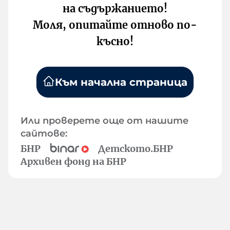
на съдържанието!
Моля, опитайте отново по-
късно!
Към начална страница
Или проверете още от нашите
сайтове:
БНР
Детското.БНР
Архивен фонд на БНР