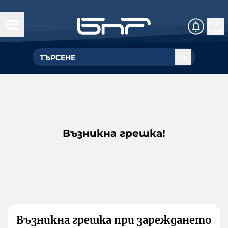
Възникна грешка!
Възникна грешка при зареждането