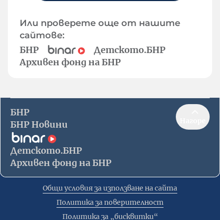
Или проверете още от нашите
сайтове:
БНР
Детското.БНР
Архивен фонд на БНР
БНР
Нагоре
БНР Новини
Детското.БНР
Архивен фонд на БНР
Общи условия за използване на сайта
Политика за поверителност
Политика за „бисквитки“