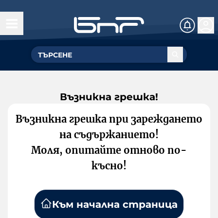
Възникна грешка!
Възникна грешка при зареждането
на съдържанието!
Моля, опитайте отново по-
късно!
Към начална страница