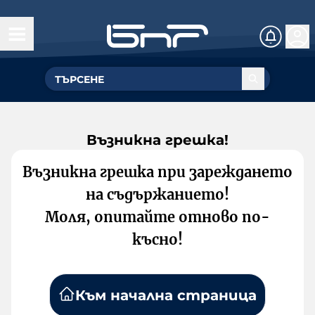
Възникна грешка!
Възникна грешка при зареждането
на съдържанието!
Моля, опитайте отново по-
късно!
Към начална страница