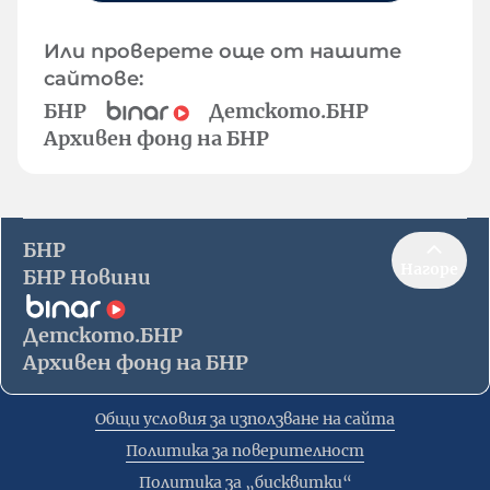
Или проверете още от нашите
сайтове:
БНР
Детското.БНР
Архивен фонд на БНР
БНР
Нагоре
БНР Новини
Детското.БНР
Архивен фонд на БНР
Общи условия за използване на сайта
Политика за поверителност
Политика за „бисквитки“