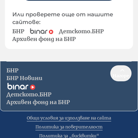
Или проверете още от нашите
сайтове:
БНР
Детското.БНР
Архивен фонд на БНР
БНР
Нагоре
БНР Новини
Детското.БНР
Архивен фонд на БНР
Общи условия за използване на сайта
Политика за поверителност
Политика за „бисквитки“