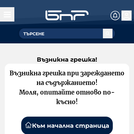
Възникна грешка!
Възникна грешка при зареждането
на съдържанието!
Моля, опитайте отново по-
късно!
Към начална страница