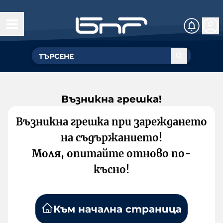
Възникна грешка!
Възникна грешка при зареждането
на съдържанието!
Моля, опитайте отново по-
късно!
Към начална страница