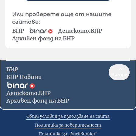
Или проверете още от нашите
сайтове:
БНР
Детското.БНР
Архивен фонд на БНР
БНР
Нагоре
БНР Новини
Детското.БНР
Архивен фонд на БНР
Общи условия за използване на сайта
Политика за поверителност
Политика за „бисквитки“