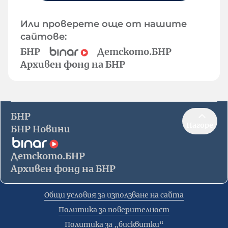
Или проверете още от нашите
сайтове:
БНР
Детското.БНР
Архивен фонд на БНР
БНР
Нагоре
БНР Новини
Детското.БНР
Архивен фонд на БНР
Общи условия за използване на сайта
Политика за поверителност
Политика за „бисквитки“