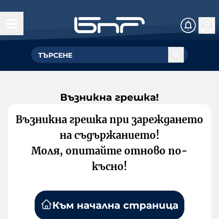
Възникна грешка!
Възникна грешка при зареждането
на съдържанието!
Моля, опитайте отново по-
късно!
Към начална страница