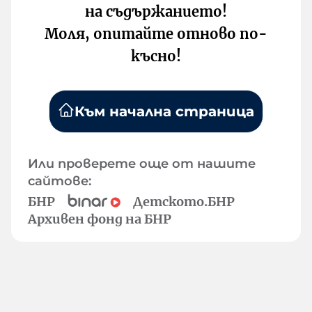
на съдържанието!
Моля, опитайте отново по-
късно!
Към начална страница
Или проверете още от нашите
сайтове:
БНР
Детското.БНР
Архивен фонд на БНР