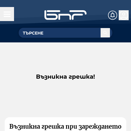
Възникна грешка!
Възникна грешка при зареждането