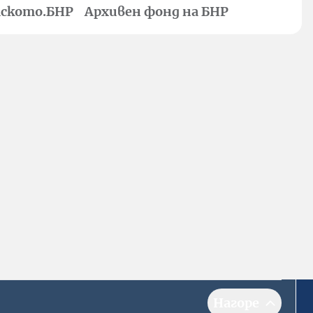
ското.БНР
Архивен фонд на БНР
Нагоре