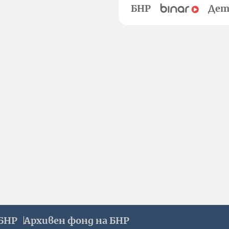
БНР
Дет
БНР
Архивен фонд на БНР