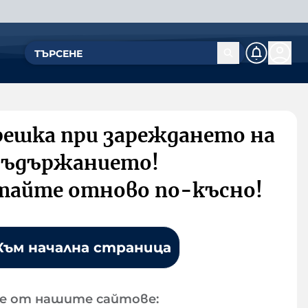
решка при зареждането на
съдържанието!
тайте отново по-късно!
Към начална страница
е от нашите сайтове: