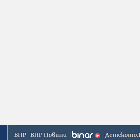
БНР
БНР Новини
Детското.