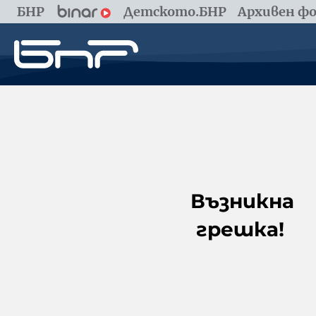
БНР
Детското.БНР
Архивен фо
Възникна
грешка!