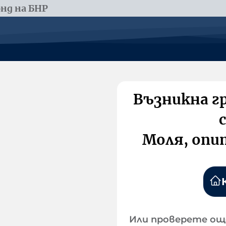
нд на БНР
Възникна г
Моля, опи
Или проверете ощ