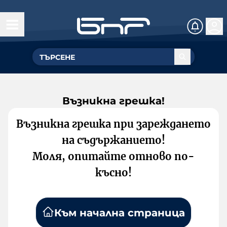
Възникна грешка!
Възникна грешка при зареждането
на съдържанието!
Моля, опитайте отново по-
късно!
Към начална страница