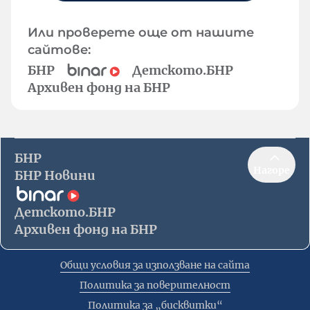
Или проверете още от нашите
сайтове:
БНР
Детското.БНР
Архивен фонд на БНР
БНР
Нагоре
БНР Новини
Детското.БНР
Архивен фонд на БНР
Общи условия за използване на сайта
Политика за поверителност
Политика за „бисквитки“