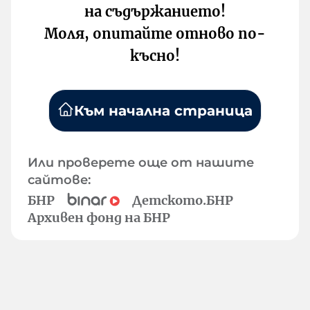
на съдържанието!
Моля, опитайте отново по-
късно!
Към начална страница
Или проверете още от нашите
сайтове:
БНР
Детското.БНР
Архивен фонд на БНР