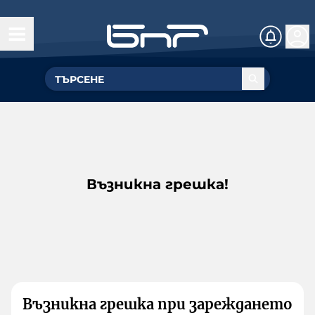
Възникна грешка!
Възникна грешка при зареждането