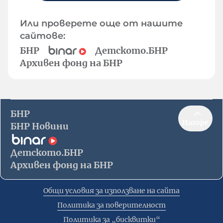
Или проверете още от нашите
сайтове:
БНР
Детското.БНР
Архивен фонд на БНР
БНР
Нагоре
БНР Новини
Детското.БНР
Архивен фонд на БНР
Общи условия за използване на сайта
Политика за поверителност
Политика за „бисквитки“