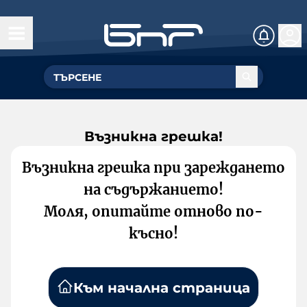
Възникна грешка!
Възникна грешка при зареждането
на съдържанието!
Моля, опитайте отново по-
късно!
Към начална страница