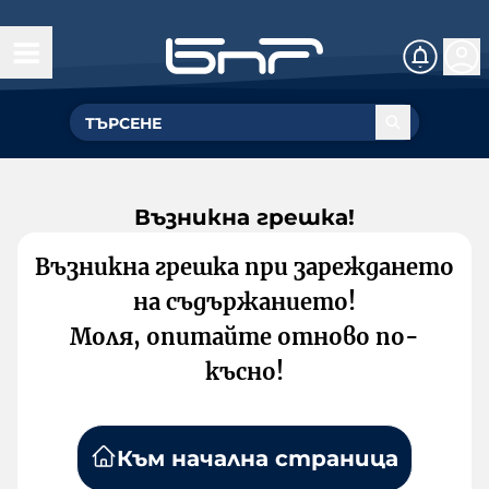
Възникна грешка!
Възникна грешка при зареждането
на съдържанието!
Моля, опитайте отново по-
късно!
Към начална страница