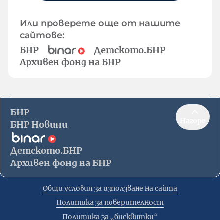
Или проверете още от нашите
сайтове:
БНР
Детското.БНР
Архивен фонд на БНР
БНР
Нагоре
БНР Новини
Детското.БНР
Архивен фонд на БНР
Общи условия за използване на сайта
Политика за поверителност
Политика за „бисквитки“