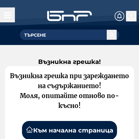
Възникна грешка!
Възникна грешка при зареждането
на съдържанието!
Моля, опитайте отново по-
късно!
Към начална страница