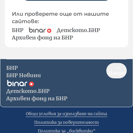
Или проверете още от нашите
сайтове:
БНР
Детското.БНР
Архивен фонд на БНР
БНР
Нагоре
БНР Новини
Детското.БНР
Архивен фонд на БНР
Общи условия за използване на сайта
Политика за поверителност
Политика за „бисквитки“